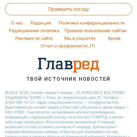
Женские стрижки
Погода на завтра
Новости Житомира
Оптические иллюзии
Максим Галкин
Проверить погоду
Окрашивание волос
Пылевая буря
Новости Одессы
Народные приметы
Настя Каменских
Красивый маникюр
O нас
Редакция
Политика конфиденциальности
Все о шоу-бизнесе
Виталий Козловский
Модные ошибки
Редакционная политика
Правила пользования сайтом
Потап
Реклама на сайте
Мы в соцсетях
Архив
Новости моды
София Ротару
Отчет о прозрачности JTI
Советы от Андре Тана
Ольга Сумская
ТВОЙ ИСТОЧНИК НОВОСТЕЙ
©2002-2026, Онлайн-медиа Главред - GLAVRED.INFO. ВСЕ ПРАВА
ЗАЩИЩЕНЫ. 04080, г. Киев, ул. Кириловская, дом 23. Телефон —
(044) 490-01-01. Адрес электронной почты — info@glavred.info.
Идентификатор онлайн-медиа в Реестре cубъектов в сфере медиа —
R40-01822.
Перепечатка, копирование или воспроизведение
информации, содержащей ссылку на агенство ГЛАВРЕД, в каком-
либо виде запрещено. Использование материалов «Главред»
разрешается при условии ссылки на «Главред». Для интернет-
изданий обязательна прямая, открытая для поисковых систем,
гиперссылка в первом абзаце на конкретный материал. Материалы с