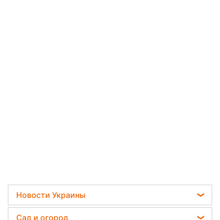
Новости Украины
Мобилизация
Сад и огород