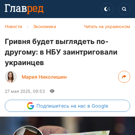
Новости
›
Экономика
Читать на украинском
Гривня будет выглядеть по-
другому: в НБУ заинтриговали
украинцев
Мария Николишин
27 мая 2025, 09:53
Подпишитесь
на нас в Google