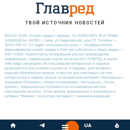
ТВОЙ ИСТОЧНИК НОВОСТЕЙ
©2002-2026, Онлайн-медиа Главред - GLAVRED.INFO. ВСЕ ПРАВА
ЗАЩИЩЕНЫ. 04080, г. Киев, ул. Кириловская, дом 23. Телефон —
(044) 490-01-01. Адрес электронной почты — info@glavred.info.
Идентификатор онлайн-медиа в Реестре cубъектов в сфере медиа —
R40-01822.
Перепечатка, копирование или воспроизведение
информации, содержащей ссылку на агенство ГЛАВРЕД, в каком-
либо виде запрещено. Использование материалов «Главред»
разрешается при условии ссылки на «Главред». Для интернет-
изданий обязательна прямая, открытая для поисковых систем,
гиперссылка в первом абзаце на конкретный материал. Материалы с
плашками «Реклама», «Новости компаний», «Актуально», «Точка
зрения», «Официально» публикуются на коммерческих или
партнерских началах. Точки зрения, выраженные в материалах в
рубрике "Мнения", не всегда совпадают с мнением редакции.