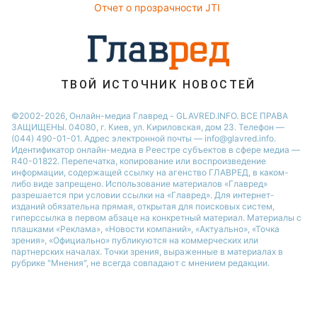
Отчет о прозрачности JTI
ТВОЙ ИСТОЧНИК НОВОСТЕЙ
©2002-2026, Онлайн-медиа Главред - GLAVRED.INFO. ВСЕ ПРАВА
ЗАЩИЩЕНЫ. 04080, г. Киев, ул. Кириловская, дом 23. Телефон —
(044) 490-01-01. Адрес электронной почты — info@glavred.info.
Идентификатор онлайн-медиа в Реестре cубъектов в сфере медиа —
R40-01822.
Перепечатка, копирование или воспроизведение
информации, содержащей ссылку на агенство ГЛАВРЕД, в каком-
либо виде запрещено. Использование материалов «Главред»
разрешается при условии ссылки на «Главред». Для интернет-
изданий обязательна прямая, открытая для поисковых систем,
гиперссылка в первом абзаце на конкретный материал. Материалы с
плашками «Реклама», «Новости компаний», «Актуально», «Точка
зрения», «Официально» публикуются на коммерческих или
партнерских началах. Точки зрения, выраженные в материалах в
рубрике "Мнения", не всегда совпадают с мнением редакции.