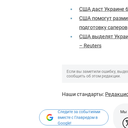
США даст Украине 6
США помогут размин
подготовку саперов
США выделят Украи
– Reuters
Если вы заметили ошибку, выдел
сообщить об этом редакции.
Наши стандарты:
Редакцио
Следите за событиями
Мы 
вместе с Главредом в
Google!