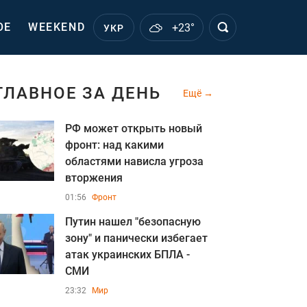
ОЕ
WEEKEND
+23°
УКР
ГЛАВНОЕ ЗА ДЕНЬ
Ещё
РФ может открыть новый
фронт: над какими
областями нависла угроза
вторжения
01:56
Фронт
Путин нашел "безопасную
зону" и панически избегает
атак украинских БПЛА -
СМИ
23:32
Мир