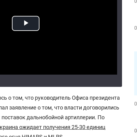
0
0
сь о том, что руководитель Офиса президента
0
ал заявление о том, что власти договорились
х поставок дальнобойной артиллерии. По
краина ожидает получения 25-30 единиц
0
ого огня HIMARS и MLRS.