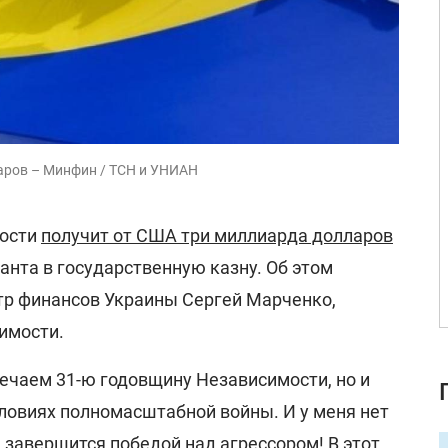
ларов – Минфин / ТСН и УНИАН
мости
получит от США три миллиарда долларов
анта в государственную казну. Об этом
р финансов Украины Сергей Марченко,
имости.
мечаем 31-ю годовщину Независимости, но и
словиях полномасштабной войны. И у меня нет
 завершится победой над агрессором! В этот