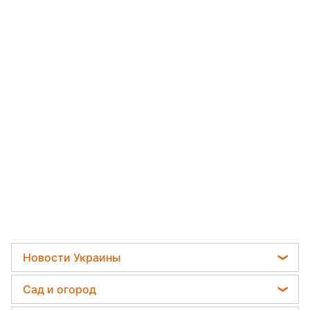
Новости Украины
Телеграм новости Украины
Сад и огород
Пенсии в Украине