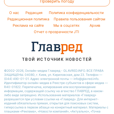
Елена Зеленская
Проверить погоду
Магнитные бури
Комнатные растения
Новости Ровно
Курс валют
Ани Лорак
Погода на сегодня
Новости Львова
O нас
Редакция
Политика конфиденциальности
Кейт Миддлтон
Погода на завтра
Редакционная политика
Правила пользования сайтом
Новости Запорожья
Реклама на сайте
Мы в соцсетях
Архив
Пылевая буря
Новости Днепра
Отчет о прозрачности JTI
ТВОЙ ИСТОЧНИК НОВОСТЕЙ
©2002-2026, Онлайн-медиа Главред - GLAVRED.INFO. ВСЕ ПРАВА
ЗАЩИЩЕНЫ. 04080, г. Киев, ул. Кириловская, дом 23. Телефон —
(044) 490-01-01. Адрес электронной почты — info@glavred.info.
Идентификатор онлайн-медиа в Реестре cубъектов в сфере медиа —
R40-01822.
Перепечатка, копирование или воспроизведение
информации, содержащей ссылку на агенство ГЛАВРЕД, в каком-
либо виде запрещено. Использование материалов «Главред»
разрешается при условии ссылки на «Главред». Для интернет-
изданий обязательна прямая, открытая для поисковых систем,
гиперссылка в первом абзаце на конкретный материал. Материалы с
плашками «Реклама», «Новости компаний», «Актуально», «Точка