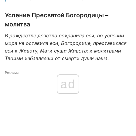
Успение Пресвятой Богородицы –
молитва
В рождестве девство сохранила eси, во успении
мира не оставила eси, Богородице, преставилася
eси к Животу, Мати сущи Живота: и молитвами
Твоими избавляеши от смерти души наша
.
Реклама
ad