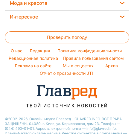
Прогноз погоды
Курс валют
Мода и красота
Новости Запорожья
Филипп Киркоров
Магнитные бури
Новости Днепра
Женские стрижки
Елена Зеленская
Интересное
Погода на сегодня
Новости Тернополя
Окрашивание волос
Ани Лорак
Головоломки
Погода на завтра
Новости Житомира
Красивый маникюр
Кейт Миддлтон
Проверить погоду
Тесты по картинке
Пылевая буря
Новости Одессы
Модные ошибки
Алла Пугачева
Оптические иллюзии
O нас
Редакция
Политика конфиденциальности
Новости моды
Максим Галкин
Народные приметы
Редакционная политика
Правила пользования сайтом
Советы от Андре Тана
Настя Каменских
Реклама на сайте
Мы в соцсетях
Архив
Все о шоу-бизнесе
Виталий Козловский
Отчет о прозрачности JTI
Потап
ТВОЙ ИСТОЧНИК НОВОСТЕЙ
©2002-2026, Онлайн-медиа Главред - GLAVRED.INFO. ВСЕ ПРАВА
ЗАЩИЩЕНЫ. 04080, г. Киев, ул. Кириловская, дом 23. Телефон —
(044) 490-01-01. Адрес электронной почты — info@glavred.info.
Идентификатор онлайн-медиа в Реестре cубъектов в сфере медиа —