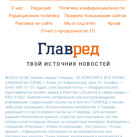
Легкие десерты
Погода на сегодня
O нас
Редакция
Политика конфиденциальности
Напитки
Погода на завтра
Редакционная политика
Правила пользования сайтом
Праздничное меню
Реклама на сайте
Мы в соцсетях
Архив
Пылевая буря
Отчет о прозрачности JTI
ТВОЙ ИСТОЧНИК НОВОСТЕЙ
©2002-2026, Онлайн-медиа Главред - GLAVRED.INFO. ВСЕ ПРАВА
ЗАЩИЩЕНЫ. 04080, г. Киев, ул. Кириловская, дом 23. Телефон —
(044) 490-01-01. Адрес электронной почты — info@glavred.info.
Идентификатор онлайн-медиа в Реестре cубъектов в сфере медиа —
R40-01822.
Перепечатка, копирование или воспроизведение
информации, содержащей ссылку на агенство ГЛАВРЕД, в каком-
либо виде запрещено. Использование материалов «Главред»
разрешается при условии ссылки на «Главред». Для интернет-
изданий обязательна прямая, открытая для поисковых систем,
гиперссылка в первом абзаце на конкретный материал. Материалы с
плашками «Реклама», «Новости компаний», «Актуально», «Точка
зрения», «Официально» публикуются на коммерческих или
партнерских началах. Точки зрения, выраженные в материалах в