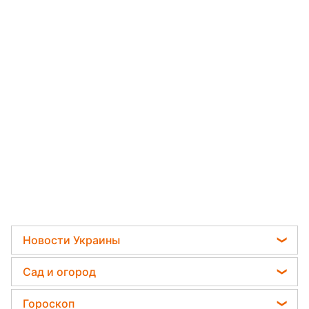
Новости Украины
Телеграм новости Украины
Сад и огород
Пенсии в Украине
Садовод назвал самое эффективное средство
Гороскоп