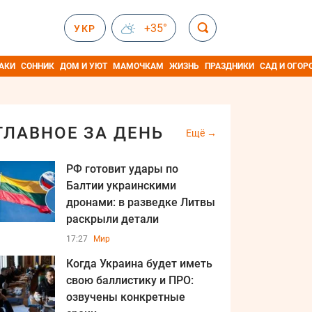
+35°
УКР
АКИ
СОННИК
ДОМ И УЮТ
МАМОЧКАМ
ЖИЗНЬ
ПРАЗДНИКИ
САД И ОГОР
ГЛАВНОЕ ЗА ДЕНЬ
Ещё
РФ готовит удары по
Балтии украинскими
дронами: в разведке Литвы
раскрыли детали
17:27
Мир
Когда Украина будет иметь
свою баллистику и ПРО:
озвучены конкретные