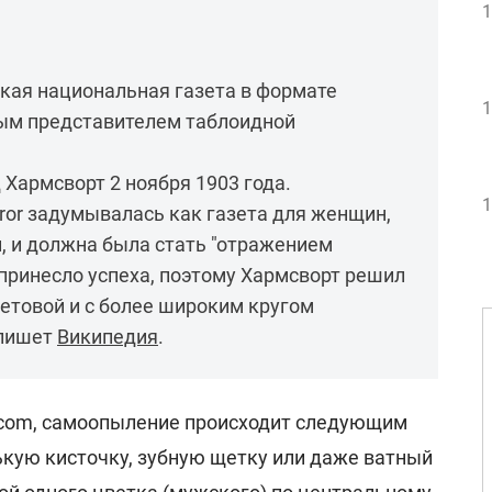
1
анская национальная газета в формате
1
вым представителем таблоидной
 Хармсворт 2 ноября 1903 года.
1
rror задумывалась как газета для женщин,
 и должна была стать "отражением
 принесло успеха, поэтому Хармсворт решил
ветовой и с более широким кругом
 пишет
Википедия
.
d.com, самоопыление происходит следующим
ькую кисточку, зубную щетку или даже ватный