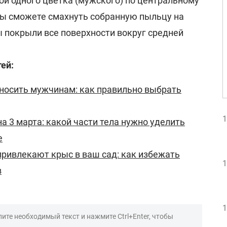
ой одного цветка (мужского) по центральному
 вы сможете смахнуть собранную пыльцу на
ы покрыли все поверхности вокруг средней
ей:
носить мужчинам: как правильно выбрать
1
а 3 марта: какой части тела нужно уделить
е
привлекают крыс в ваш сад: как избежать
1
в
1
ите необходимый текст и нажмите Ctrl+Enter, чтобы