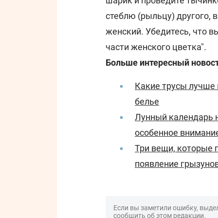
шарик и проведите тычинк
стеблю (рыльцу) другого,
женский. Убедитесь, что в
части женского цветка".
Больше интересный новост
Какие трусы лучше 
белье
Лунный календарь н
особенное внимани
Три вещи, которые 
появление грызуно
Если вы заметили ошибку, выдел
сообщить об этом редакции.