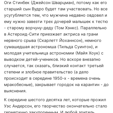
Оги Стинбек (Джейсон Шварцман), потому как его
старший сын Вудро будет там участвовать. Но все
усугубляется тем, что мужчина недавно овдовел и
ему нужно завезти трех дочерей малышек к тестю
- старому ворчуну-деду (Том Хэнкс). Параллельно
в Астероид-Сити приезжает актриса на грани
нервного срыва (Скарлетт Йоханнсон), немного
сумашедшая астрономша (Тильда Суинтон), и
молодая учительница астрономии (Майя Хоук) с
выводком детей-учеников. Но вскоре внезапно
случается, так сказать, близкий контакт третьей
степени и злобное правительство (а дело
происходит в середине 1950-х - времена очень
мракобесные), закрывает городок на карантин - до
выяснения.
К середине шестого десятка лет, которые прожил
Уэс Андерсон, его творчество окончательно стало
герметично закупоренным. И любой зритель