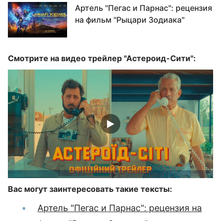
Артель "Пегас и Парнас": рецензия
на фильм "Рыцари Зодиака"
Смотрите на видео трейлер "Астероид-Сити":
Вас могут заинтересовать такие тексты:
Артель "Пегас и Парнас": рецензия на