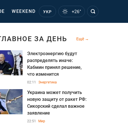
ОЕ
WEEKEND
+26°
УКР
ГЛАВНОЕ ЗА ДЕНЬ
Ещё
Электроэнергию будут
распределять иначе:
Кабмин принял решение,
что изменится
02:11
Энергетика
Украина может получить
новую защиту от ракет РФ:
Сикорский сделал важное
заявление
22:51
Мир