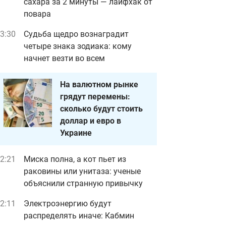
сахара за 2 минуты — лайфхак от
повара
3:30
Судьба щедро вознаградит
четыре знака зодиака: кому
начнет везти во всем
На валютном рынке
грядут перемены:
сколько будут стоить
доллар и евро в
Украине
2:21
Миска полна, а кот пьет из
раковины или унитаза: ученые
объяснили странную привычку
2:11
Электроэнергию будут
распределять иначе: Кабмин