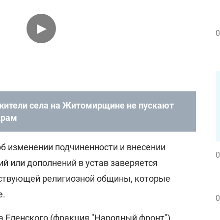
0
 жители села на Житомирщине не пускают
храм
об изменении подчиненности и внесении
0
й или дополнений в устав заверяется
тствующей религиозной общины, которые
е.
0
 Еленского (фракция "Народный фронт"),