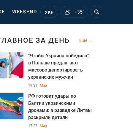
ОЕ
WEEKEND
+35°
УКР
ГЛАВНОЕ ЗА ДЕНЬ
Ещё
"Чтобы Украина победила":
в Польше предлагают
массово депортировать
украинских мужчин
19:31
Мир
РФ готовит удары по
Балтии украинскими
дронами: в разведке Литвы
раскрыли детали
17:27
Мир