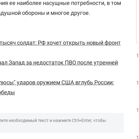
ия ее наиболее насущные потребности, в том
здушной обороны и многое другое.
тысяч солдат: РФ хочет открыть новый фронт
1
ал Запад за недостаток ПВО после утренней
люсы" ударов оружием США вглубь России:
1
победы
1
ите необходимый текст и нажмите Ctrl+Enter, чтобы
1