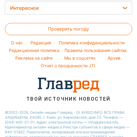
Новости моды
Кейт Миддлтон
Закуски
Новости Львова
Интересное
Советы от Андре Тана
Алла Пугачева
Салаты
Новости Запорожья
Головоломки
Женские стрижки
Максим Галкин
Простые блюда
Новости Днепра
Проверить погоду
Тесты по картинке
Окрашивание волос
Настя Каменских
Легкие десерты
Новости Тернополя
Оптические иллюзии
Красивый маникюр
Виталий Козловский
O нас
Редакция
Политика конфиденциальности
Напитки
Новости Житомира
Народные приметы
Редакционная политика
Правила пользования сайтом
Потап
Праздничное меню
Новости Одессы
Реклама на сайте
Мы в соцсетях
Архив
Все о шоу-бизнесе
София Ротару
Новости Харькова
Отчет о прозрачности JTI
Новости Полтавы
ТВОЙ ИСТОЧНИК НОВОСТЕЙ
©2002-2026, Онлайн-медиа Главред - GLAVRED.INFO. ВСЕ ПРАВА
ЗАЩИЩЕНЫ. 04080, г. Киев, ул. Кириловская, дом 23. Телефон —
(044) 490-01-01. Адрес электронной почты — info@glavred.info.
Идентификатор онлайн-медиа в Реестре cубъектов в сфере медиа —
R40-01822.
Перепечатка, копирование или воспроизведение
информации, содержащей ссылку на агенство ГЛАВРЕД, в каком-