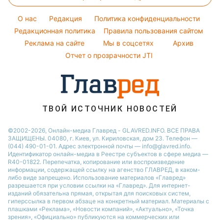
Новости моды
Максим Галкин
Новости Полтавы
Оптические иллюзии
Советы от Андре Тана
Настя Каменских
O нас
Редакция
Политика конфиденциальности
Новости Сум
Народные приметы
Редакционная политика
Правила пользования сайтом
Виталий Козловский
Новости Тернополя
Реклама на сайте
Мы в соцсетях
Архив
Все о шоу-бизнесе
Потап
Новости Черкассы
Отчет о прозрачности JTI
Новости Житомира
Новости Ровно
Новости Одессы
ТВОЙ ИСТОЧНИК НОВОСТЕЙ
Новости Запорожья
©2002-2026, Онлайн-медиа Главред - GLAVRED.INFO. ВСЕ ПРАВА
ЗАЩИЩЕНЫ. 04080, г. Киев, ул. Кириловская, дом 23. Телефон —
(044) 490-01-01. Адрес электронной почты — info@glavred.info.
Идентификатор онлайн-медиа в Реестре cубъектов в сфере медиа —
R40-01822.
Перепечатка, копирование или воспроизведение
информации, содержащей ссылку на агенство ГЛАВРЕД, в каком-
либо виде запрещено. Использование материалов «Главред»
разрешается при условии ссылки на «Главред». Для интернет-
изданий обязательна прямая, открытая для поисковых систем,
гиперссылка в первом абзаце на конкретный материал. Материалы с
плашками «Реклама», «Новости компаний», «Актуально», «Точка
зрения», «Официально» публикуются на коммерческих или