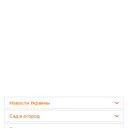
Новости Украины
Политика
Сад и огород
Отключения света
Садовод назвал самое эффективное средство