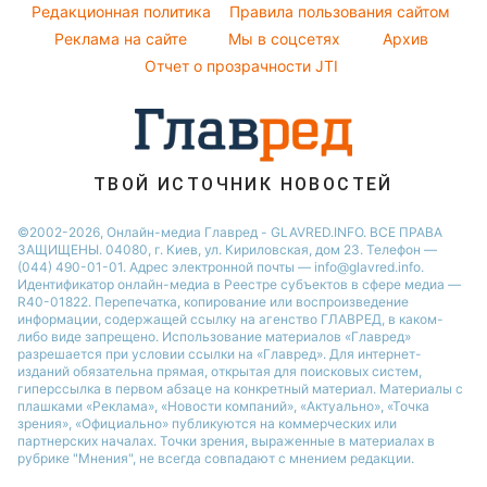
Легкие десерты
Редакционная политика
Настя Каменских
Правила пользования сайтом
Реклама на сайте
Мы в соцсетях
Архив
Напитки
Виталий Козловский
Отчет о прозрачности JTI
Праздничное меню
Потап
София Ротару
Ольга Сумская
ТВОЙ ИСТОЧНИК НОВОСТЕЙ
©2002-2026, Онлайн-медиа Главред - GLAVRED.INFO. ВСЕ ПРАВА
ЗАЩИЩЕНЫ. 04080, г. Киев, ул. Кириловская, дом 23. Телефон —
(044) 490-01-01. Адрес электронной почты — info@glavred.info.
Идентификатор онлайн-медиа в Реестре cубъектов в сфере медиа —
R40-01822.
Перепечатка, копирование или воспроизведение
информации, содержащей ссылку на агенство ГЛАВРЕД, в каком-
либо виде запрещено. Использование материалов «Главред»
разрешается при условии ссылки на «Главред». Для интернет-
изданий обязательна прямая, открытая для поисковых систем,
гиперссылка в первом абзаце на конкретный материал. Материалы с
плашками «Реклама», «Новости компаний», «Актуально», «Точка
зрения», «Официально» публикуются на коммерческих или
партнерских началах. Точки зрения, выраженные в материалах в
рубрике "Мнения", не всегда совпадают с мнением редакции.