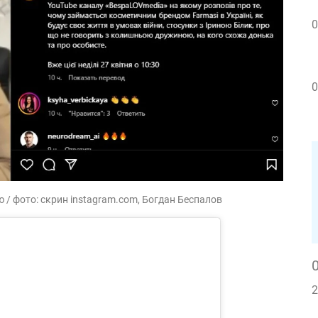
0
0
/ фото: скрин instagram.com, Богдан Беспалов
2