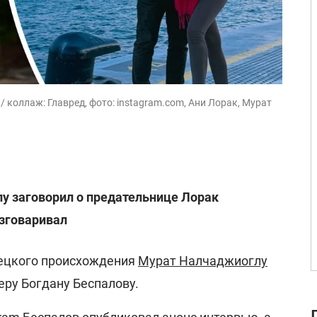
 коллаж: Главред, фото: instagram.com, Ани Лорак, Мурат
у заговорил о предательнице Лорак
азговаривал
рецкого происхождения
Мурат Налчаджиоглу
еру Богдану Беспалову.