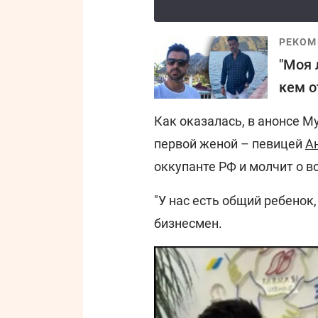
РЕКОМ
"Моя 
кем о
Как оказалась, в анонсе 
первой женой – певицей
А
оккупанте РФ и молчит о в
"У нас есть общий ребенок,
бизнесмен.