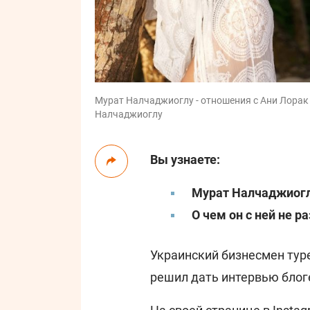
Мурат Налчаджиоглу - отношения с Ани Лорак /
Налчаджиоглу
Вы узнаете:
Мурат Налчаджиогл
О чем он с ней не р
Украинский бизнесмен ту
решил дать интервью блог