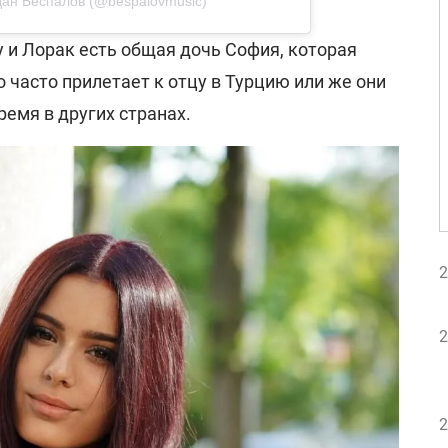
дан Беспалов (@bespalovmusic)
 и Лорак есть общая дочь София, которая
о часто прилетает к отцу в Турцию или же они
емя в других странах.
2
2
2