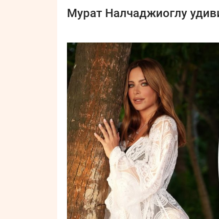
Мурат Налчаджиоглу удив