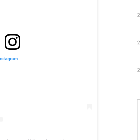
2
2
nstagram
2