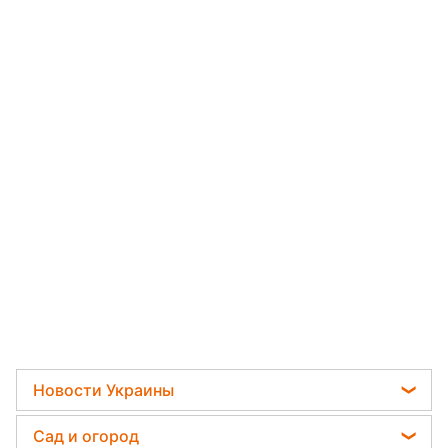
Новости Украины
Пенсии в Украине
Сад и огород