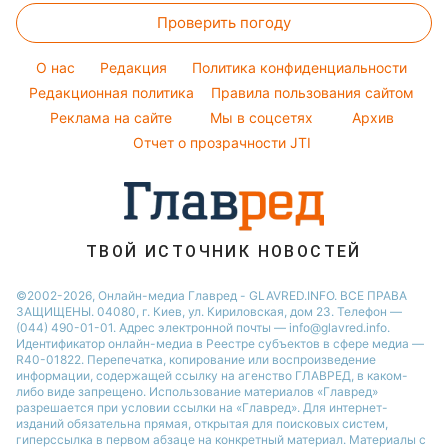
Ани Лорак
Тарифы
Праздничное меню
Проверить погоду
Магнитные бури
Комнатные растения
Кейт Миддлтон
Курс валют
Погода на сегодня
Алла Пугачева
O нас
Редакция
Политика конфиденциальности
Погода на завтра
Редакционная политика
Правила пользования сайтом
Максим Галкин
Реклама на сайте
Мы в соцсетях
Архив
Пылевая буря
Настя Каменских
Отчет о прозрачности JTI
ТВОЙ ИСТОЧНИК НОВОСТЕЙ
©2002-2026, Онлайн-медиа Главред - GLAVRED.INFO. ВСЕ ПРАВА
ЗАЩИЩЕНЫ. 04080, г. Киев, ул. Кириловская, дом 23. Телефон —
(044) 490-01-01. Адрес электронной почты — info@glavred.info.
Идентификатор онлайн-медиа в Реестре cубъектов в сфере медиа —
R40-01822.
Перепечатка, копирование или воспроизведение
информации, содержащей ссылку на агенство ГЛАВРЕД, в каком-
либо виде запрещено. Использование материалов «Главред»
разрешается при условии ссылки на «Главред». Для интернет-
изданий обязательна прямая, открытая для поисковых систем,
гиперссылка в первом абзаце на конкретный материал. Материалы с