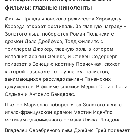
фильмы: главные киноленты
Фильм Правда японского режиссера Хирокадзу
Корээда откроет фестиваль. За главную награду –
Золотого льва, поборются Роман Полански с
драмой Дело Дрейфуса, Тодд Филлипс с
триллером Джокер, главную роль в котором
исполнит Хоакин Феникс, и Стивен Содерберг
привезет в Венецию картину Прачечная, сюжет
которой расскажет о группе журналистов,
занимающихся расследованием Панамских
документов. В фильме снялись Мерил Стрип, Гэри
Олдман и Антонио Бандерас.
Пьетро Марчелло поборется за Золотого лева с
итало-французской драмой Мартин Иден"по
мотивам одноименного романа Джека Лондона.
Владелец Серебряного льва Джеймс Грей привезет