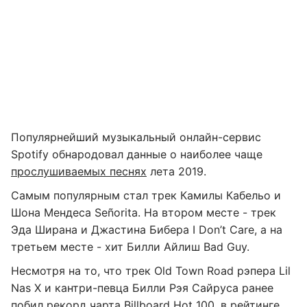
Популярнейший музыкальный онлайн-сервис
Spotify обнародовал данные о наиболее чаще
прослушиваемых песнях
лета 2019.
Самым популярным стал трек Камилы Кабельо и
Шона Мендеса Señorita. На втором месте - трек
Эда Ширана и Джастина Бибера I Don’t Care, а на
третьем месте - хит Билли Айлиш Bad Guy.
Несмотря на то, что трек Old Town Road рэпера Lil
Nas X и кантри-певца Билли Рэя Сайруса ранее
побил рекорд чарта Billboard Hot 100, в рейтинге