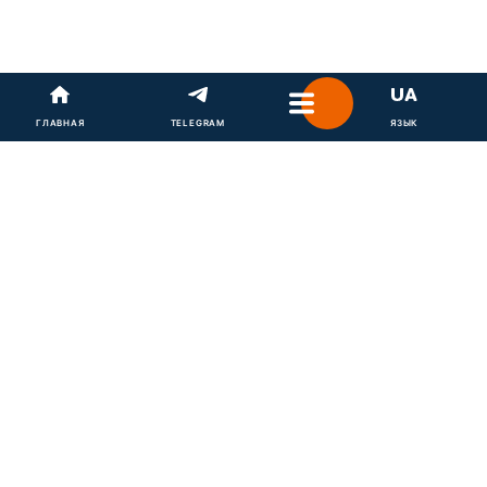
ГЛАВНАЯ
TELEGRAM
ЯЗЫК
В основном конкурсе будет участвовать фильм
Вацлава Маргоула
Окрашенный птенец
, который
был снят при поддержке Госкино Украины по
одноименному мировому бестселлеру польско-
американского писателя Ежи Косинского.
По сюжету, желая спасти своего ребенка от
преследований евреев в период войны, родители
отправляют его в деревню в Восточной Европе. Его