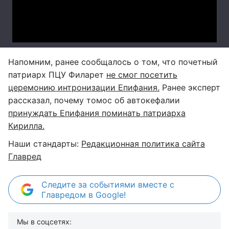
Напомним, ранее сообщалось о том, что почетный
патриарх ПЦУ Филарет
не смог посетить
церемонию интронизации Епифания.
Ранее эксперт
рассказал, почему томос об автокефалии
принуждать Епифания поминать патриарха
Кирилла.
Наши стандарты:
Редакционная политика сайта
Главред
Следите за событиями вместе с
Главредом в Google!
Мы в соцсетях: