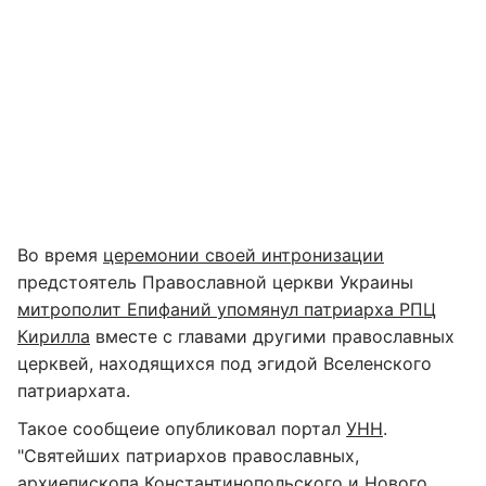
Во время
церемонии своей интронизации
предстоятель Православной церкви Украины
митрополит Епифаний упомянул патриарха РПЦ
Кирилла
вместе с главами другими православных
церквей, находящихся под эгидой Вселенского
патриархата.
Такое сообщеие опубликовал портал
УНН
.
"Святейших патриархов православных,
архиепископа Константинопольского и Нового