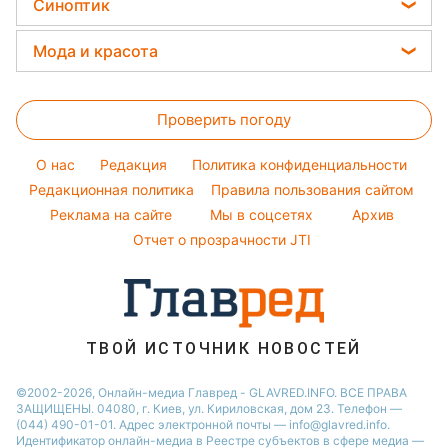
Оптические иллюзии
Синоптик
Новости Львова
Авто
Праздничное меню
Алла Пугачева
Денежная помощь
Народные приметы
Новости Днепра
Прогноз погоды
Стирка
Мода и красота
Максим Галкин
Тарифы
Новости Тернополя
Магнитные бури
Комнатные растения
Настя Каменских
Женские стрижки
Курс валют
Новости Житомира
Погода на сегодня
Проверить погоду
Окрашивание волос
Новости Одессы
Погода на завтра
Красивый маникюр
O нас
Редакция
Политика конфиденциальности
Пылевая буря
Модные ошибки
Редакционная политика
Правила пользования сайтом
Реклама на сайте
Мы в соцсетях
Архив
Новости моды
Отчет о прозрачности JTI
Советы от Андре Тана
ТВОЙ ИСТОЧНИК НОВОСТЕЙ
©2002-2026, Онлайн-медиа Главред - GLAVRED.INFO. ВСЕ ПРАВА
ЗАЩИЩЕНЫ. 04080, г. Киев, ул. Кириловская, дом 23. Телефон —
(044) 490-01-01. Адрес электронной почты — info@glavred.info.
Идентификатор онлайн-медиа в Реестре cубъектов в сфере медиа —