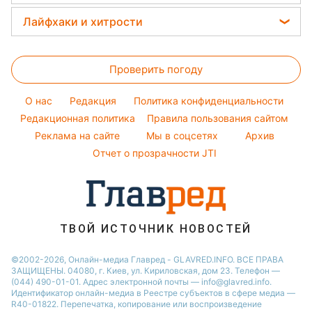
Потап
Тесты по картинке
Новости Харькова
Прогноз погоды
Легкие десерты
Лайфхаки и хитрости
София Ротару
Оптические иллюзии
Новости Одессы
Магнитные бури
Напитки
Ольга Сумская
Все о сале
Народные приметы
Новости Полтавы
Погода на сегодня
Праздничное меню
Проверить погоду
Стирка
Все о шоу-бизнесе
Новости Сум
Погода на завтра
Уборка
Новости Черкассы
O нас
Редакция
Политика конфиденциальности
Пылевая буря
Комнатные растения
Редакционная политика
Правила пользования сайтом
Новости Ровно
Реклама на сайте
Мы в соцсетях
Архив
Авто
Новости Запорожья
Отчет о прозрачности JTI
ТВОЙ ИСТОЧНИК НОВОСТЕЙ
©2002-2026, Онлайн-медиа Главред - GLAVRED.INFO. ВСЕ ПРАВА
ЗАЩИЩЕНЫ. 04080, г. Киев, ул. Кириловская, дом 23. Телефон —
(044) 490-01-01. Адрес электронной почты — info@glavred.info.
Идентификатор онлайн-медиа в Реестре cубъектов в сфере медиа —
R40-01822.
Перепечатка, копирование или воспроизведение