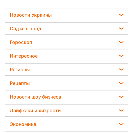
Новости
›
Украина
Стрельба в Мукачево: Аваков
пошел на крайние меры и отдал
важный приказ
7 февраля 2020, 21:24
Подпишитесь
на нас в Google