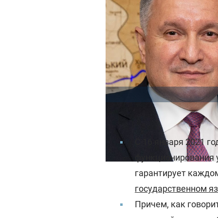
Напомним, ранее с
С 16 января 2021 го
функционирования у
гарантирует каждо
государственном я
Причем, как говори