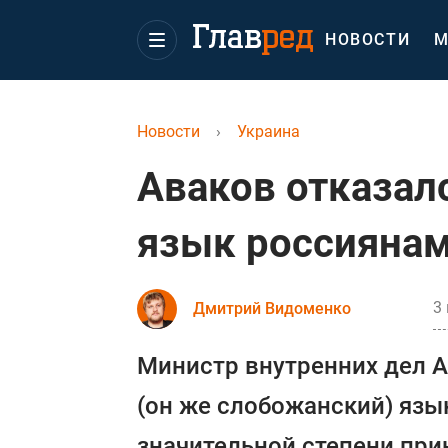
НОВОСТИ
М
Новости
›
Украина
Аваков отказал
язык россияна
3
Дмитрий Видоменко
Министр внутренних дел А
(он же слобожанский) язык
значительной степени при