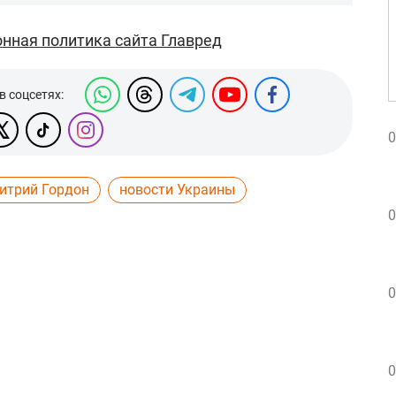
нная политика сайта Главред
в соцсетях:
0
итрий Гордон
новости Украины
0
0
0