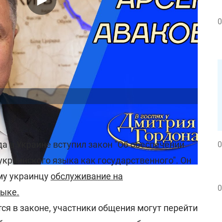
0
ообщалось:
да в Украине вступил закон "Об обеспечении
0
краинского языка как государственного". Он
му украинцу
обслуживание на
0
зыке.
тся в законе, участники общения могут перейти