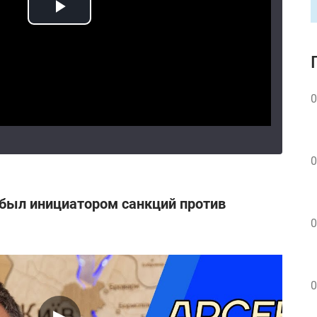
0
0
 был инициатором санкций против
0
0