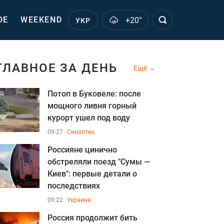
ОЕ
WEEKEND
+20°
УКР
ГЛАВНОЕ ЗА ДЕНЬ
Ещё
Потоп в Буковеле: после
мощного ливня горный
курорт ушел под воду
09:27
Синоптик
Россияне цинично
обстреляли поезд "Сумы —
Киев": первые детали о
последствиях
09:22
Украина
Россия продолжит бить