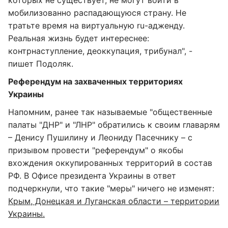
которых не существует, не могут войти в
мобилизованно распадающуюся страну. Не
тратьте время на виртуальную ru-адженду.
Реальная жизнь будет интереснее:
контрнаступление, деоккупация, трибунал", -
пишет Подоляк.
Референдум на захваченных территориях
Украины
Напомним, ранее так называемые "общественные
палаты "ДНР" и "ЛНР" обратились к своим главарям
– Денису Пушилину и Леониду Пасечнику – с
призывом провести "референдум" о якобы
вхождения оккупированных территорий в состав
РФ. В Офисе президента Украины в ответ
подчеркнули, что такие "меры" ничего не изменят:
Крым, Донецкая и Луганская области – территории
Украины.