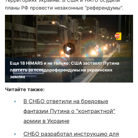
территориях Украины. В США и НАТО осудили
планы РФ провести незаконные "референдумы".
Еще 18 HIMARS и не только: США заставят Путина
платить за псевдореферендумы на украинских
землях
Читайте также:
В СНБО ответили на бредовые
фантазии Путина о "контрактной"
армии в Украине
СНБО разработал инструкцию для