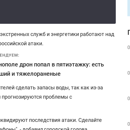
 экстренных служб и энергетики работают над
российской атаки.
0
ЕНДУЕМ:
нополе дрон попал в пятиэтажку: есть
ший и тяжелораненые
0
елей сделать запасы воды, так как из-за
и прогнозируются проблемы с
0
иквидируют последствия атаки. Сделайте
0
ефоны", - добавил городской голова.