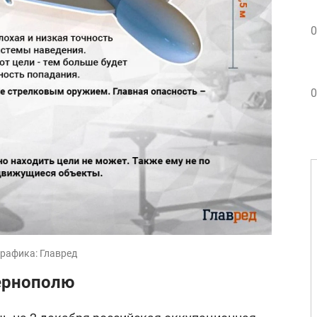
0
0
графика: Главред
ернополю