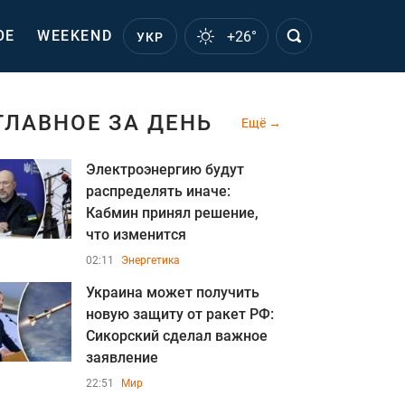
ОЕ
WEEKEND
+26°
УКР
ГЛАВНОЕ ЗА ДЕНЬ
Ещё
Электроэнергию будут
распределять иначе:
Кабмин принял решение,
что изменится
02:11
Энергетика
Украина может получить
новую защиту от ракет РФ:
Сикорский сделал важное
заявление
22:51
Мир