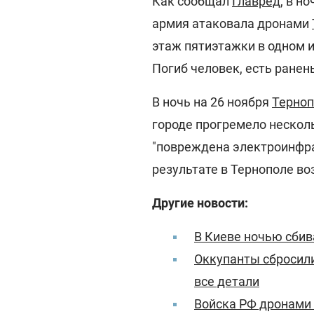
Как сообщал
Главред
, в н
армия атаковала дронами
этаж пятиэтажки в одном 
Погиб человек, есть ранен
В ночь на 26 ноября
Терноп
городе прогремело нескол
"повреждена электроинфрас
результате в Тернополе во
Другие новости:
В Киеве ночью сбив
Оккупанты сбросили
все детали
Войска РФ дронами 