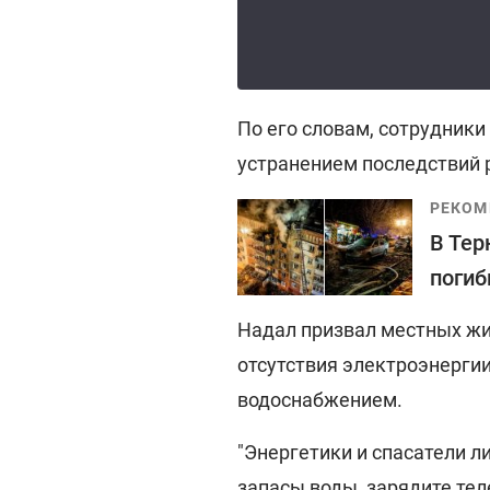
По его словам, сотрудники
устранением последствий 
РЕКОМ
В Тер
погиб
Надал призвал местных жит
отсутствия электроэнерги
водоснабжением.
"Энергетики и спасатели л
запасы воды, зарядите тел