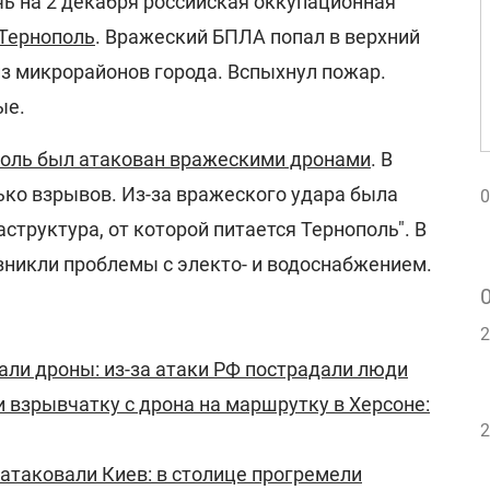
очь на 2 декабря российская оккупационная
Тернополь
. Вражеский БПЛА попал в верхний
из микрорайонов города. Вспыхнул пожар.
ые.
оль был атакован вражескими дронами
. В
ько взрывов. Из-за вражеского удара была
0
труктура, от которой питается Тернополь". В
зникли проблемы с электо- и водоснабжением.
2
али дроны: из-за атаки РФ пострадали люди
 взрывчатку с дрона на маршрутку в Херсоне:
2
атаковали Киев: в столице прогремели