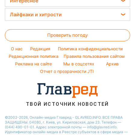
Погода на завтра
Интересное
Кейт Миддлтон
Новости Житомира
Окрашивание волос
Пылевая буря
Головоломки
Алла Пугачева
Лайфхаки и хитрости
Новости Одессы
Красивый маникюр
Тесты по картинке
Максим Галкин
Новости Харькова
Стирка
Модные ошибки
Оптические иллюзии
Настя Каменских
Новости Полтавы
Проверить погоду
Комнатные растения
Новости моды
Народные приметы
Виталий Козловский
Новости Сум
Все о сале
Советы от Андре Тана
O нас
Редакция
Политика конфиденциальности
Все о шоу-бизнесе
Потап
Новости Черкассы
Уборка
Редакционная политика
Правила пользования сайтом
София Ротару
Реклама на сайте
Мы в соцсетях
Архив
Авто
Ольга Сумская
Отчет о прозрачности JTI
Филипп Киркоров
ТВОЙ ИСТОЧНИК НОВОСТЕЙ
©2002-2026, Онлайн-медиа Главред - GLAVRED.INFO. ВСЕ ПРАВА
ЗАЩИЩЕНЫ. 04080, г. Киев, ул. Кириловская, дом 23. Телефон —
(044) 490-01-01. Адрес электронной почты — info@glavred.info.
Идентификатор онлайн-медиа в Реестре cубъектов в сфере медиа —