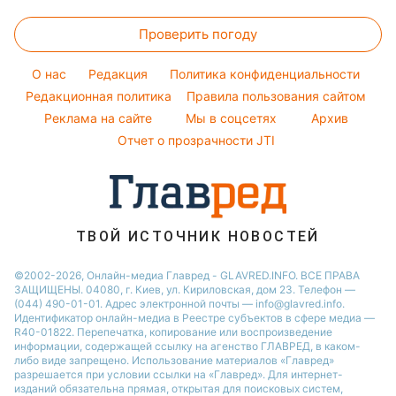
Пылевая буря
Головоломки
Модные ошибки
Виталий Козловский
Новости Днепра
Проверить погоду
Тесты по картинке
Новости моды
Потап
Новости Полтавы
Оптические иллюзии
Советы от Андре Тана
O нас
Редакция
Политика конфиденциальности
Новости Тернополя
Народные приметы
Редакционная политика
Правила пользования сайтом
Новости Сум
Реклама на сайте
Мы в соцсетях
Архив
Все о шоу-бизнесе
Новости Житомира
Отчет о прозрачности JTI
Новости Черкассы
Новости Одессы
Новости Ровно
ТВОЙ ИСТОЧНИК НОВОСТЕЙ
Новости Запорожья
©2002-2026, Онлайн-медиа Главред - GLAVRED.INFO. ВСЕ ПРАВА
ЗАЩИЩЕНЫ. 04080, г. Киев, ул. Кириловская, дом 23. Телефон —
(044) 490-01-01. Адрес электронной почты — info@glavred.info.
Идентификатор онлайн-медиа в Реестре cубъектов в сфере медиа —
R40-01822.
Перепечатка, копирование или воспроизведение
информации, содержащей ссылку на агенство ГЛАВРЕД, в каком-
либо виде запрещено. Использование материалов «Главред»
разрешается при условии ссылки на «Главред». Для интернет-
изданий обязательна прямая, открытая для поисковых систем,