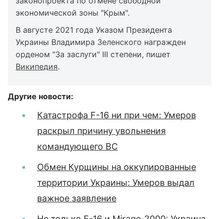
законопроекта по отмене свободной
экономической зоны "Крым".
В августе 2021 года Указом Президента
Украины Владимира Зеленского награжден
орденом "За заслуги" III степени, пишет
Википедия
.
Другие новости:
Катастрофа F-16 ни при чем: Умеров
раскрыл причину увольнения
командующего ВС
Обмен Курщины на оккупированные
территории Украины: Умеров выдал
важное заявление
Не только F-16 и Mirage-2000: Украина