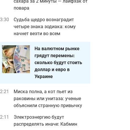
сахара за 2 минуты — лайфхак от
повара
3:30
Судьба щедро вознаградит
четыре знака зодиака: кому
начнет везти во всем
На валютном рынке
грядут перемены:
сколько будут стоить
доллар и евро в
Украине
2:21
Миска полна, а кот пьет из
раковины или унитаза: ученые
объяснили странную привычку
2:11
Электроэнергию будут
распределять иначе: Кабмин