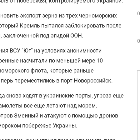
иль от побережья, контролируемого Украиной.
0
новить экспорт зерна из трех черноморских
который Кремль пытался заблокировать после
, заключенной под эгидой ООН.
0
ия ВСУ "Юг" на условиях анонимности
военные насчитали по меньшей мере 10
номорского флота, которые раньше
еперь переместились в порт Новороссийск.
да снова ходят в украинские порты, угроза еще
самолеты все еще летают над морем,
стров Змеиный и атакуют с помощью дронов
оморском побережье Украины.