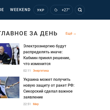
ОЕ
WEEKEND
+27°
УКР
ГЛАВНОЕ ЗА ДЕНЬ
Ещё
Электроэнергию будут
распределять иначе:
Кабмин принял решение,
что изменится
02:11
Энергетика
Украина может получить
новую защиту от ракет РФ:
Сикорский сделал важное
заявление
22:51
Мир