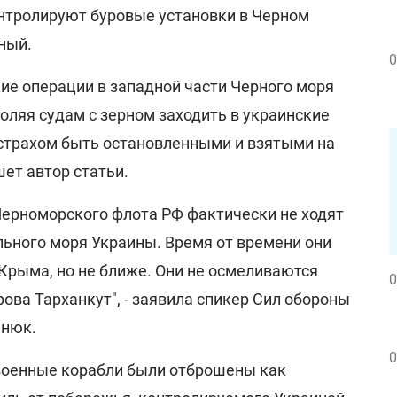
нтролируют буровые установки в Черном
ный.
0
ие операции в западной части Черного моря
оляя судам с зерном заходить в украинские
страхом быть остановленными и взятыми на
шет автор статьи.
Черноморского флота РФ фактически не ходят
льного моря Украины. Время от времени они
Крыма, но не ближе. Они не осмеливаются
0
ова Тарханкут", - заявила спикер Сил обороны
енюк.
0
 военные корабли были отброшены как