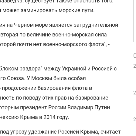
азведка, существует также опасность того,
я может заминировать морские пути.
ия на Черном море является затруднительной
 вторая по величине военно-морская сила
торой почти нет военно-морского флота", -
2
блоком раздора" между Украиной и Россией с
го Союза. У Москвы была особая
о продолжении базирования флота в
2
ность по поводу этих прав на базирование
 которым президент России Владимир Путин
нексию Крыма в 2014 году.
2
 под угрозу удержание Россией Крыма, считает