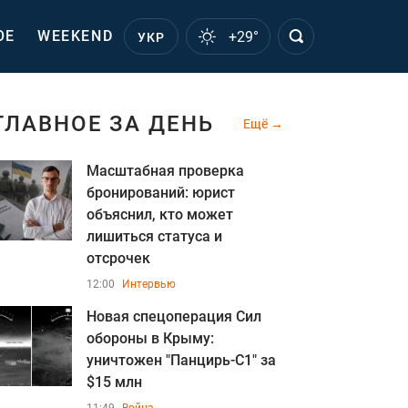
ОЕ
WEEKEND
+29°
УКР
ГЛАВНОЕ ЗА ДЕНЬ
Ещё
Масштабная проверка
бронирований: юрист
объяснил, кто может
лишиться статуса и
отсрочек
12:00
Интервью
Новая спецоперация Сил
обороны в Крыму:
уничтожен "Панцирь-С1" за
$15 млн