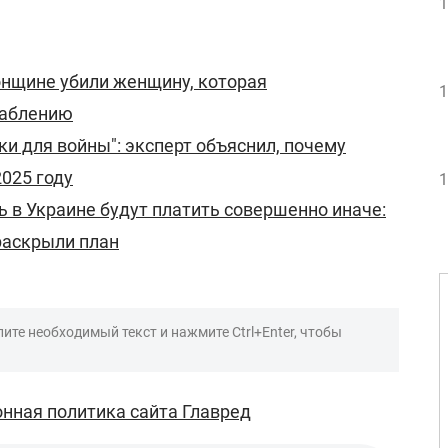
1
онщине убили женщину, которая
1
раблению
ки для войны": эксперт объяснил, почему
2025 году
1
в Украине будут платить совершенно иначе:
раскрыли план
ите необходимый текст и нажмите Ctrl+Enter, чтобы
нная политика сайта Главред