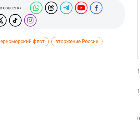
в соцсетях:
ерноморский флот
вторжение России
1
1
0