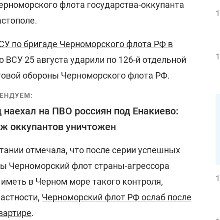
ерноморского флота государства-оккупанта
1
астополе.
ВСУ по бригаде Черноморского флота РФ в
1
то ВСУ 25 августа ударили по 126-й отдельной
говой обороны Черноморского флота РФ.
ЕНДУЕМ:
 наехал на ПВО россиян под Енакиево:
ж оккупантов уничтожен
тании отмечала, что после серии успешных
ы Черноморский флот страны-агрессора
1
т иметь в Черном море такого контроля,
частности,
Черноморский флот РФ ослаб после
вартире
.