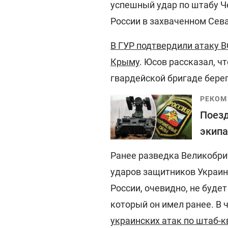
успешный удар по штабу Ч
России в захваченном Сев
В ГУР подтвердили атаку 
Крыму
. Юсов рассказал, ч
гвардейской бригаде бере
РЕКОМ
Поезд
экипа
Ранее разведка Великобри
ударов защитников Украин
России, очевидно, не буде
который он имел ранее. В 
украинских атак по штаб-к