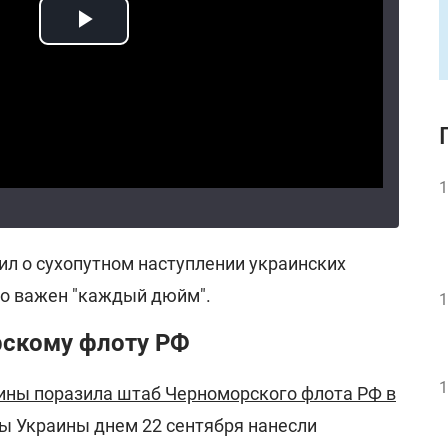
1
ил о сухопутном наступлении украинских
то важен "каждый дюйм".
1
скому флоту РФ
1
ины поразила штаб Черноморского флота РФ в
ны Украины днем 22 сентября нанесли