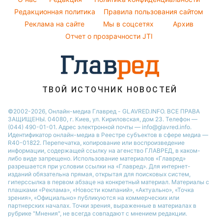
Напитки
Погода на завтра
Редакционная политика
Правила пользования сайтом
Максим Галкин
Праздничное меню
Реклама на сайте
Мы в соцсетях
Архив
Пылевая буря
Настя Каменских
Отчет о прозрачности JTI
ТВОЙ ИСТОЧНИК НОВОСТЕЙ
©2002-2026, Онлайн-медиа Главред - GLAVRED.INFO. ВСЕ ПРАВА
ЗАЩИЩЕНЫ. 04080, г. Киев, ул. Кириловская, дом 23. Телефон —
(044) 490-01-01. Адрес электронной почты — info@glavred.info.
Идентификатор онлайн-медиа в Реестре cубъектов в сфере медиа —
R40-01822.
Перепечатка, копирование или воспроизведение
информации, содержащей ссылку на агенство ГЛАВРЕД, в каком-
либо виде запрещено. Использование материалов «Главред»
разрешается при условии ссылки на «Главред». Для интернет-
изданий обязательна прямая, открытая для поисковых систем,
гиперссылка в первом абзаце на конкретный материал. Материалы с
плашками «Реклама», «Новости компаний», «Актуально», «Точка
зрения», «Официально» публикуются на коммерческих или
партнерских началах. Точки зрения, выраженные в материалах в
рубрике "Мнения", не всегда совпадают с мнением редакции.