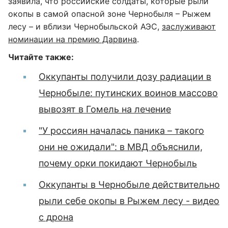
заявила, что российские солдаты, которые рыли
окопы в самой опасной зоне Чернобыля – Рыжем
лесу – и вблизи Чернобыльской АЭС,
заслуживают
номинации на премию Дарвина
.
Читайте также:
Оккупанты получили дозу радиации в
Чернобыле: путинских воинов массово
вывозят в Гомель на лечение
"У россиян началась паника – такого
они не ожидали": в МВД объяснили,
почему орки покидают Чернобыль
Оккупанты в Чернобыле действительно
рыли себе окопы в Рыжем лесу - видео
с дрона