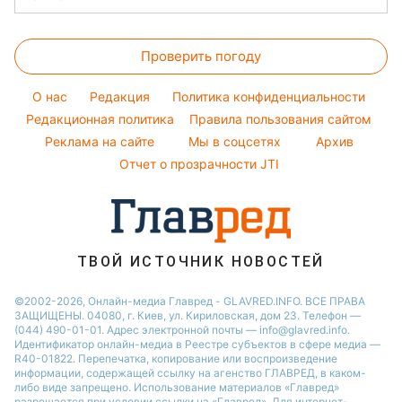
Простые блюда
Новости Тернополя
Тесты по картинке
Уборка
Настя Каменских
Прогноз погоды
Легкие десерты
Новости Житомира
Оптические иллюзии
Виталий Козловский
Проверить погоду
Магнитные бури
Напитки
Новости Одессы
Народные приметы
Потап
Погода на сегодня
Праздничное меню
Новости Харькова
O нас
Редакция
Политика конфиденциальности
Все о шоу-бизнесе
София Ротару
Погода на завтра
Редакционная политика
Правила пользования сайтом
Новости Полтавы
Реклама на сайте
Мы в соцсетях
Архив
Пылевая буря
Новости Сум
Отчет о прозрачности JTI
ТВОЙ ИСТОЧНИК НОВОСТЕЙ
©2002-2026, Онлайн-медиа Главред - GLAVRED.INFO. ВСЕ ПРАВА
ЗАЩИЩЕНЫ. 04080, г. Киев, ул. Кириловская, дом 23. Телефон —
(044) 490-01-01. Адрес электронной почты — info@glavred.info.
Идентификатор онлайн-медиа в Реестре cубъектов в сфере медиа —
R40-01822.
Перепечатка, копирование или воспроизведение
информации, содержащей ссылку на агенство ГЛАВРЕД, в каком-
либо виде запрещено. Использование материалов «Главред»
разрешается при условии ссылки на «Главред». Для интернет-