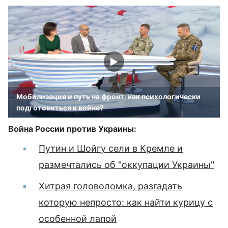
Мобилизация и путь на фронт: как психологически
подготовиться к войне?
Война России против Украины:
Путин и Шойгу сели в Кремле и
размечтались об "оккупации Украины"
Хитрая головоломка, разгадать
которую непросто: как найти курицу с
особенной лапой