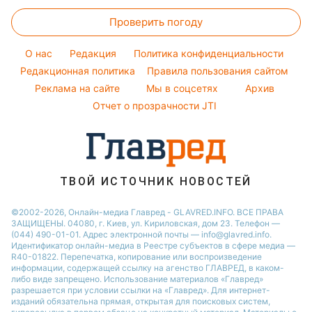
Новости Львова
Цены на продукты
Народные приметы
Простые блюда
Филипп Киркоров
Проверить погоду
Денежная помощь
Все о шоу-бизнесе
Легкие десерты
Елена Зеленская
Тарифы
O нас
Редакция
Политика конфиденциальности
Напитки
Ани Лорак
Курс валют
Редакционная политика
Правила пользования сайтом
Праздничное меню
Реклама на сайте
Мы в соцсетях
Архив
Отчет о прозрачности JTI
ТВОЙ ИСТОЧНИК НОВОСТЕЙ
©2002-2026, Онлайн-медиа Главред - GLAVRED.INFO. ВСЕ ПРАВА
ЗАЩИЩЕНЫ. 04080, г. Киев, ул. Кириловская, дом 23. Телефон —
(044) 490-01-01. Адрес электронной почты — info@glavred.info.
Идентификатор онлайн-медиа в Реестре cубъектов в сфере медиа —
R40-01822.
Перепечатка, копирование или воспроизведение
информации, содержащей ссылку на агенство ГЛАВРЕД, в каком-
либо виде запрещено. Использование материалов «Главред»
разрешается при условии ссылки на «Главред». Для интернет-
изданий обязательна прямая, открытая для поисковых систем,