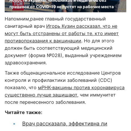
Новости Украины: чиновников и педагогов без
прививок от COVID-19 не пустят на рабочие места
Напомним,ранее главный государственный
санитарный врач
Игорь Кузин
рассказал, что не
могут быть отстранены от работы те, кто имеет
противопоказания к вакцинации
. Но для этого
должен быть соответствующий медицинский
документ (форма №028), выданный учреждением
здравоохранения.
Также общенациональное исследование Центров
контроля и профилактики заболеваний (CDC)
показало, что
мРНК-вакцины против коронавируса
существенно лучше защищают
, чем иммунитет
после перенесенного заболевания.
Читайте также:
Врач рассказала, эффективна ли