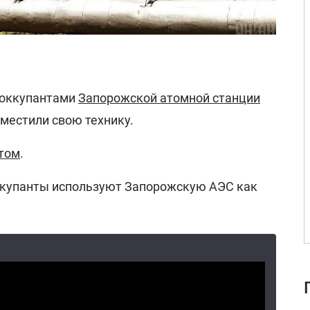
 оккупантами
Запорожской атомной станции
местили свою технику.
том
.
оккупанты используют Запорожскую АЭС как