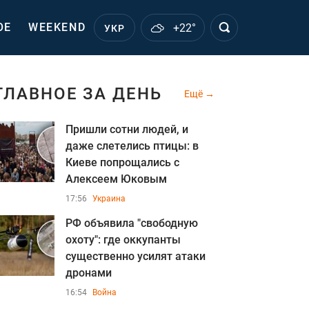
ОЕ
WEEKEND
+22°
УКР
ГЛАВНОЕ ЗА ДЕНЬ
Ещё
Пришли сотни людей, и
даже слетелись птицы: в
Киеве попрощались с
Алексеем Юковым
17:56
Украина
РФ объявила "свободную
охоту": где оккупанты
существенно усилят атаки
дронами
16:54
Война