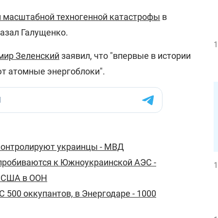
 масштабной техногенной катастрофы
в
казал Галущенко.
1
мир Зеленский
заявил, что "впервые в истории
т атомные энергоблоки".
онтролируют украинцы - МВД
пробиваются к Южноукраинской АЭС -
1
 США в ООН
 500 оккупантов, в Энергодаре - 1000