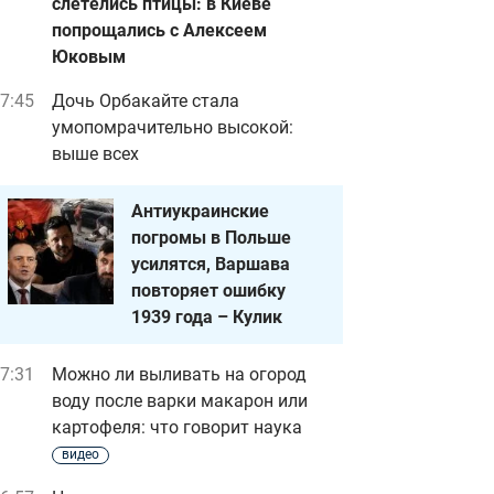
слетелись птицы: в Киеве
попрощались с Алексеем
Юковым
7:45
Дочь Орбакайте стала
умопомрачительно высокой:
выше всех
Антиукраинские
погромы в Польше
усилятся, Варшава
повторяет ошибку
1939 года – Кулик
7:31
Можно ли выливать на огород
воду после варки макарон или
картофеля: что говорит наука
видео