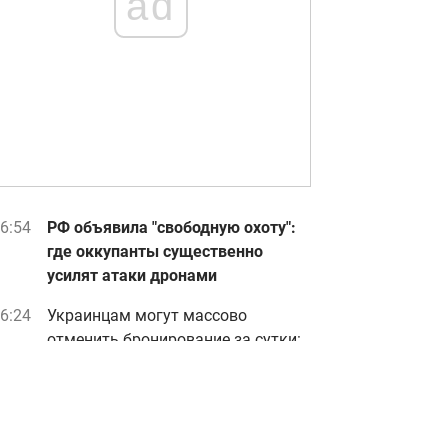
ad
6:54
РФ объявила "свободную охоту":
где оккупанты существенно
усилят атаки дронами
6:24
Украинцам могут массово
отменить бронирование за сутки:
юрист назвал причину
6:20
Зачем опрыскивать уксусом
ключи: лайфхак решает