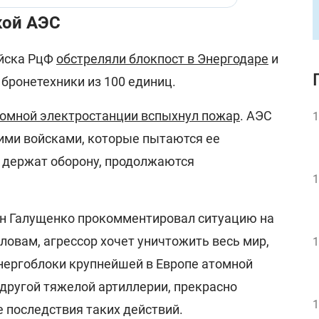
кой АЭС
ойска РцФ
обстреляли блокпост в Энергодаре
и
 бронетехники из 100 единиц.
томной электростанции вспыхнул пожар
. АЭС
1
ими войсками, которые пытаются ее
У держат оборону, продолжаются
1
н Галущенко прокомментировал ситуацию на
ловам, агрессор хочет уничтожить весь мир,
1
энергоблоки крупнейшей в Европе атомной
, другой тяжелой артиллерии, прекрасно
1
 последствия таких действий.