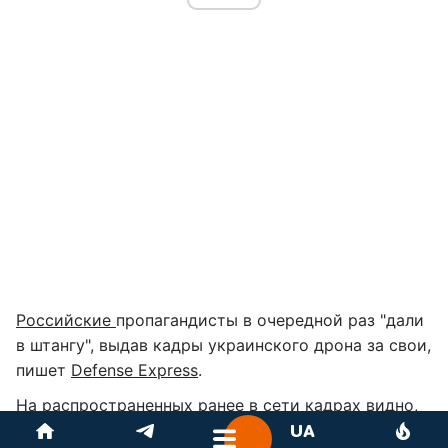
Российские
пропагандисты в очередной раз "дали
в штангу", выдав кадры украинского дрона за свои,
пишет
Defense Express
.
На распространенных ранее в сети
кадрах
видно,
как украинский FPV-дрон бьет по новейшей