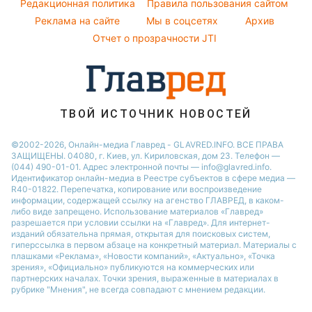
Легкие десерты
Редакционная политика
Правила пользования сайтом
Новости Черкассы
София Ротару
Реклама на сайте
Мы в соцсетях
Архив
Напитки
Новости Ровно
Ольга Сумская
Отчет о прозрачности JTI
Праздничное меню
Филипп Киркоров
ТВОЙ ИСТОЧНИК НОВОСТЕЙ
©2002-2026, Онлайн-медиа Главред - GLAVRED.INFO. ВСЕ ПРАВА
ЗАЩИЩЕНЫ. 04080, г. Киев, ул. Кириловская, дом 23. Телефон —
(044) 490-01-01. Адрес электронной почты — info@glavred.info.
Идентификатор онлайн-медиа в Реестре cубъектов в сфере медиа —
R40-01822.
Перепечатка, копирование или воспроизведение
информации, содержащей ссылку на агенство ГЛАВРЕД, в каком-
либо виде запрещено. Использование материалов «Главред»
разрешается при условии ссылки на «Главред». Для интернет-
изданий обязательна прямая, открытая для поисковых систем,
гиперссылка в первом абзаце на конкретный материал. Материалы с
плашками «Реклама», «Новости компаний», «Актуально», «Точка
зрения», «Официально» публикуются на коммерческих или
партнерских началах. Точки зрения, выраженные в материалах в
рубрике "Мнения", не всегда совпадают с мнением редакции.