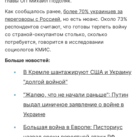
главы ОП Михаил Подоляк.
Как сообщалось ранее,
более 70% украинцев за
переговоры с Россией
, но есть нюанс. Около 73%
респондентов считают, что готовы терпеть войну
со страной-оккупантом столько, сколько
потребуется, говорится в исследовании
социологов КМИС.
Больше новостей:
В Кремле шантажируют США и Украину
"долгой войной"
"Жалею, что не начали раньше": Путин
выдал циничное заявление о войне в
Украине
Большая война в Европе: Писториус
назвал сроки вероятной атаки РФ