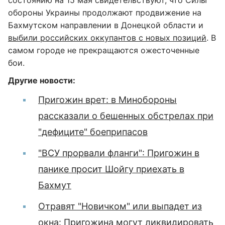
состоянию на 15 мая свидетельствуют, что Силы
обороны Украины продолжают продвижение на
Бахмутском направлении в Донецкой области и
выбили российских оккупантов с новых позиций
. В
самом городе не прекращаются ожесточенные
бои.
Другие новости:
Пригожин врет: в Минобороны
рассказали о бешенных обстрелах при
"дефиците" боеприпасов
"ВСУ прорвали фланги": Пригожин в
панике просит Шойгу приехать в
Бахмут
Отравят "Новичком" или выпадет из
окна: Пригожина могут ликвидировать