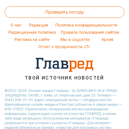
Комнатные растения
Алла Пугачева
Прогноз погоды
Легкие десерты
Новости Тернополя
Тарифы
Максим Галкин
Проверить погоду
Магнитные бури
Напитки
Новости Житомира
Курс валют
Настя Каменских
Погода на сегодня
Праздничное меню
Новости Одессы
O нас
Редакция
Политика конфиденциальности
Виталий Козловский
Погода на завтра
Редакционная политика
Правила пользования сайтом
Новости Харькова
Реклама на сайте
Мы в соцсетях
Архив
Пылевая буря
Новости Полтавы
Отчет о прозрачности JTI
ТВОЙ ИСТОЧНИК НОВОСТЕЙ
©2002-2026, Онлайн-медиа Главред - GLAVRED.INFO. ВСЕ ПРАВА
ЗАЩИЩЕНЫ. 04080, г. Киев, ул. Кириловская, дом 23. Телефон —
(044) 490-01-01. Адрес электронной почты — info@glavred.info.
Идентификатор онлайн-медиа в Реестре cубъектов в сфере медиа —
R40-01822.
Перепечатка, копирование или воспроизведение
информации, содержащей ссылку на агенство ГЛАВРЕД, в каком-
либо виде запрещено. Использование материалов «Главред»
разрешается при условии ссылки на «Главред». Для интернет-
изданий обязательна прямая, открытая для поисковых систем,