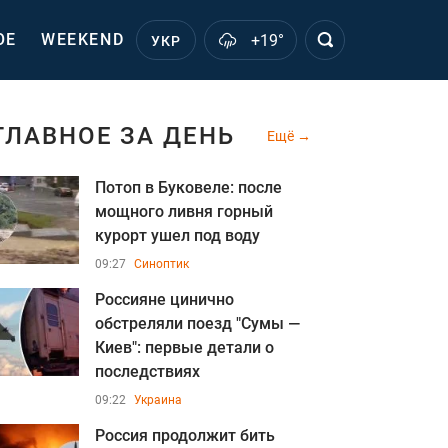
ОЕ
WEEKEND
+19°
УКР
ГЛАВНОЕ ЗА ДЕНЬ
Ещё
Потоп в Буковеле: после
мощного ливня горный
курорт ушел под воду
09:27
Синоптик
Россияне цинично
обстреляли поезд "Сумы —
Киев": первые детали о
последствиях
09:22
Украина
Россия продолжит бить