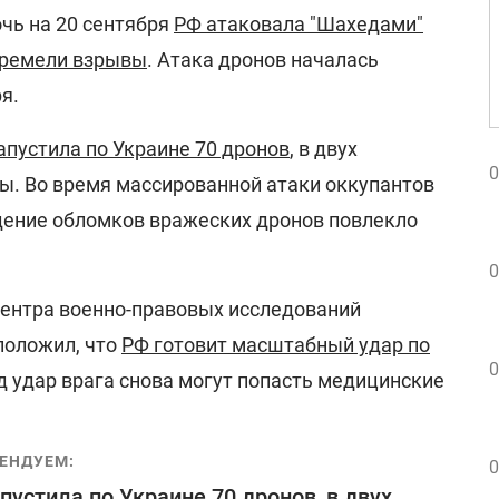
очь на 20 сентября
РФ атаковала "Шахедами"
гремели взрывы
. Атака дронов началась
я.
апустила по Украине 70 дронов
, в двух
0
ы. Во время массированной атаки оккупантов
дение обломков вражеских дронов повлекло
0
ентра военно-правовых исследований
положил, что
РФ готовит масштабный удар по
0
од удар врага снова могут попасть медицинские
ЕНДУЕМ:
0
пустила по Украине 70 дронов, в двух