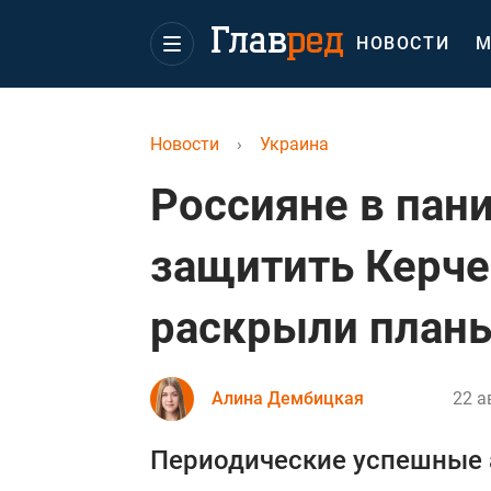
НОВОСТИ
М
Новости
›
Украина
Россияне в пан
защитить Керче
раскрыли план
Алина Дембицкая
22 а
Периодические успешные а