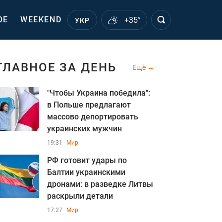
ОЕ
WEEKEND
+35°
УКР
ГЛАВНОЕ ЗА ДЕНЬ
Ещё
"Чтобы Украина победила":
в Польше предлагают
массово депортировать
украинских мужчин
19:31
Мир
РФ готовит удары по
Балтии украинскими
дронами: в разведке Литвы
раскрыли детали
17:27
Мир