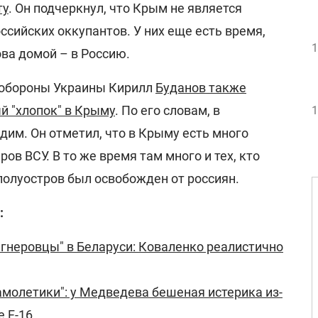
ту
. Он подчеркнул, что Крым не является
сийских оккупантов. У них еще есть время,
1
ва домой – в Россию.
нобороны Украины Кирилл
Буданов также
 "хлопок" в Крыму
. По его словам, в
1
им. Он отметил, что в Крыму есть много
ов ВСУ. В то же время там много и тех, кто
 полуостров был освобожден от россиян.
:
агнеровцы" в Беларуси: Коваленко реалистично
самолетики": у Медведева бешеная истерика из-
е F-16