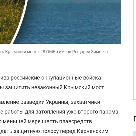
ть Крымский мост / 28 ОМБр имени Рыцарей Зимнего
лива
российские оккупационные войска
бы защитить незаконный Крымский мост.
авление разведки Украины, захватчики
е работы для затопления уже второго парома.
по меньшей мере шесть плавсредств
оздать защитную полосу перед Керченским