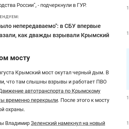
дства России", - подчеркнули в ГУР.
1
ЕНДУЕМ:
было непередаваемо": в СБУ впервые
1
азали, как дважды взрывали Крымский
ом мосту
вгуста Крымский мост окутал черный дым. В
и, что там слышны взрывы и работает ПВО
Движение автотранспорта по Крымскому
1
ты временно перекрыли
. После этого к мосту
ой охраны.
ны Владимир
Зеленский намекнул на новый
1