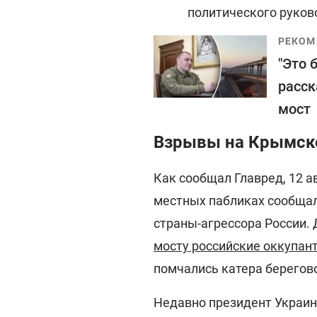
политического руково
РЕКОМ
"Это 
расск
мост
Взрывы на Крымск
Как сообщал Главред, 12 а
местных пабликах сообщал
страны-агрессора России.
мосту российские оккупан
помчались катера берегов
Недавно президент Украи