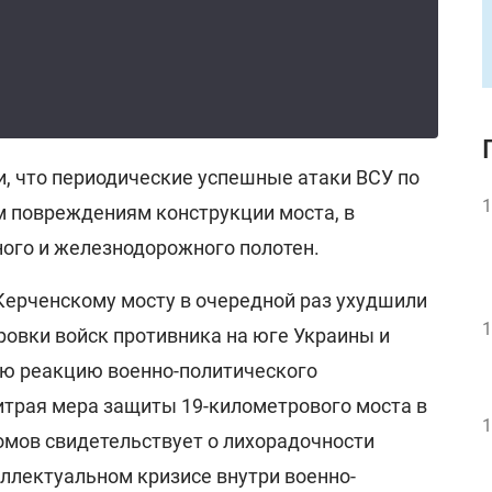
и, что периодические успешные атаки ВСУ по
1
м повреждениям конструкции моста, в
ного и железнодорожного полотен.
Керченскому мосту в очередной раз ухудшили
1
ровки войск противника на юге Украины и
ую реакцию военно-политического
итрая мера защиты 19-километрового моста в
1
омов свидетельствует о лихорадочности
еллектуальном кризисе внутри военно-