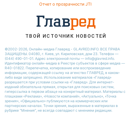
Алла Пугачева
Отчет о прозрачности JTI
ТВОЙ ИСТОЧНИК НОВОСТЕЙ
©2002-2026, Онлайн-медиа Главред - GLAVRED.INFO. ВСЕ ПРАВА
ЗАЩИЩЕНЫ. 04080, г. Киев, ул. Кириловская, дом 23. Телефон —
(044) 490-01-01. Адрес электронной почты — info@glavred.info.
Идентификатор онлайн-медиа в Реестре cубъектов в сфере медиа —
R40-01822.
Перепечатка, копирование или воспроизведение
информации, содержащей ссылку на агенство ГЛАВРЕД, в каком-
либо виде запрещено. Использование материалов «Главред»
разрешается при условии ссылки на «Главред». Для интернет-
изданий обязательна прямая, открытая для поисковых систем,
гиперссылка в первом абзаце на конкретный материал. Материалы с
плашками «Реклама», «Новости компаний», «Актуально», «Точка
зрения», «Официально» публикуются на коммерческих или
партнерских началах. Точки зрения, выраженные в материалах в
рубрике "Мнения", не всегда совпадают с мнением редакции.