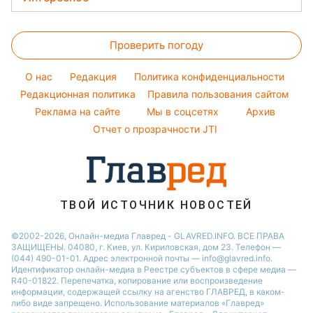
Виталий Козловский
Красивый маникюр
Новости Полтавы
Потап
Головоломки
Модные ошибки
Новости Львова
Проверить погоду
Тесты по картинке
Новости моды
Новости Сум
Оптические иллюзии
Советы от Андре Тана
O нас
Редакция
Политика конфиденциальности
Новости Днепра
Народные приметы
Редакционная политика
Правила пользования сайтом
Новости Черкассы
Реклама на сайте
Мы в соцсетях
Архив
Все о шоу-бизнесе
Новости Тернополя
Отчет о прозрачности JTI
Новости Ровно
Новости Житомира
Новости Запорожья
ТВОЙ ИСТОЧНИК НОВОСТЕЙ
Новости Одессы
©2002-2026, Онлайн-медиа Главред - GLAVRED.INFO. ВСЕ ПРАВА
ЗАЩИЩЕНЫ. 04080, г. Киев, ул. Кириловская, дом 23. Телефон —
(044) 490-01-01. Адрес электронной почты — info@glavred.info.
Идентификатор онлайн-медиа в Реестре cубъектов в сфере медиа —
R40-01822.
Перепечатка, копирование или воспроизведение
информации, содержащей ссылку на агенство ГЛАВРЕД, в каком-
либо виде запрещено. Использование материалов «Главред»