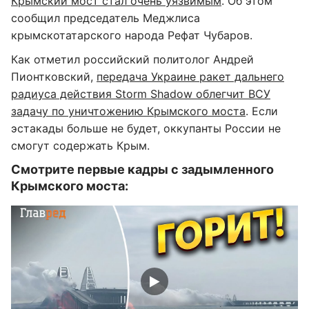
Крымский мост стал очень уязвимым
. Об этом
сообщил председатель Меджлиса
крымскотатарского народа Рефат Чубаров.
Как отметил российский политолог Андрей
Пионтковский,
передача Украине ракет дальнего
радиуса действия Storm Shadow облегчит ВСУ
задачу по уничтожению Крымского моста
. Если
эстакады больше не будет, оккупанты России не
смогут содержать Крым.
Смотрите первые кадры с задымленного
Крымского моста: