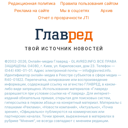
Легкие десерты
Редакционная политика
Правила пользования сайтом
Новости Черкассы
София Ротару
Реклама на сайте
Мы в соцсетях
Архив
Напитки
Новости Ровно
Ольга Сумская
Отчет о прозрачности JTI
Праздничное меню
Филипп Киркоров
ТВОЙ ИСТОЧНИК НОВОСТЕЙ
©2002-2026, Онлайн-медиа Главред - GLAVRED.INFO. ВСЕ ПРАВА
ЗАЩИЩЕНЫ. 04080, г. Киев, ул. Кириловская, дом 23. Телефон —
(044) 490-01-01. Адрес электронной почты — info@glavred.info.
Идентификатор онлайн-медиа в Реестре cубъектов в сфере медиа —
R40-01822.
Перепечатка, копирование или воспроизведение
информации, содержащей ссылку на агенство ГЛАВРЕД, в каком-
либо виде запрещено. Использование материалов «Главред»
разрешается при условии ссылки на «Главред». Для интернет-
изданий обязательна прямая, открытая для поисковых систем,
гиперссылка в первом абзаце на конкретный материал. Материалы с
плашками «Реклама», «Новости компаний», «Актуально», «Точка
зрения», «Официально» публикуются на коммерческих или
партнерских началах. Точки зрения, выраженные в материалах в
рубрике "Мнения", не всегда совпадают с мнением редакции.