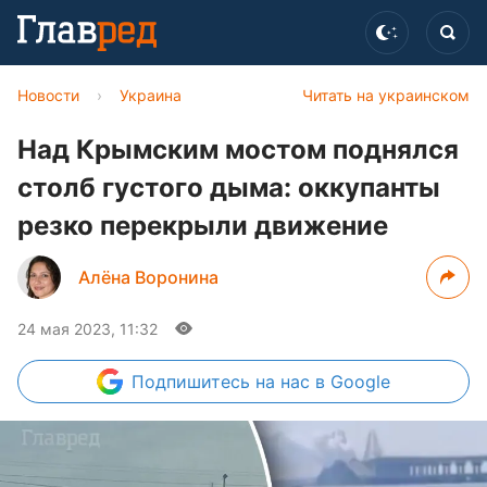
Новости
›
Украина
Читать на украинском
Над Крымским мостом поднялся
столб густого дыма: оккупанты
резко перекрыли движение
Алёна Воронина
24 мая 2023, 11:32
Подпишитесь
на нас в Google