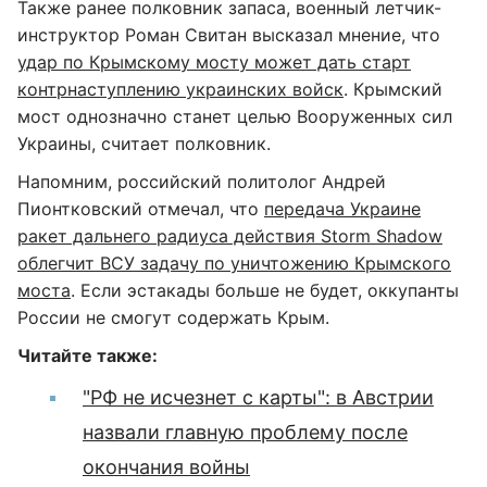
Также ранее полковник запаса, военный летчик-
инструктор Роман Свитан высказал мнение, что
удар по Крымскому мосту может дать старт
контрнаступлению украинских войск
. Крымский
мост однозначно станет целью Вооруженных сил
Украины, считает полковник.
Напомним, российский политолог Андрей
Пионтковский отмечал, что
передача Украине
ракет дальнего радиуса действия Storm Shadow
облегчит ВСУ задачу по уничтожению Крымского
моста
. Если эстакады больше не будет, оккупанты
России не смогут содержать Крым.
Читайте также:
"РФ не исчезнет с карты": в Австрии
назвали главную проблему после
окончания войны