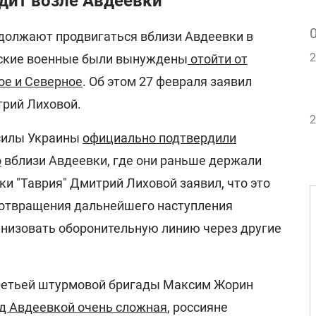
дит возле Авдеевки
должают продвигаться вблизи Авдеевки в
2
нские военные были вынуждены
отойти от
ое и Северное
. Об этом 27 февраля заявил
трий Лиховой.
2
силы Украины
официально подтвердили
о
вблизи Авдеевки, где они раньше держали
ки "Таврия" Дмитрий Лиховой заявил, что это
дотвращения дальнейшего наступления
ганизовать оборонительную линию через другие
ретьей штурмовой бригады Максим Жорин
од Авдеевкой очень сложная
, россияне