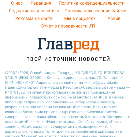
Красивый маникюр
Новости Сум
O нас
Редакция
Политика конфиденциальности
Все о шоу-бизнесе
Потап
Легкие десерты
Редакционная политика
Правила пользования сайтом
Новости Черкассы
София Ротару
Реклама на сайте
Мы в соцсетях
Архив
Напитки
Новости Ровно
Ольга Сумская
Отчет о прозрачности JTI
Праздничное меню
Филипп Киркоров
ТВОЙ ИСТОЧНИК НОВОСТЕЙ
©2002-2026, Онлайн-медиа Главред - GLAVRED.INFO. ВСЕ ПРАВА
ЗАЩИЩЕНЫ. 04080, г. Киев, ул. Кириловская, дом 23. Телефон —
(044) 490-01-01. Адрес электронной почты — info@glavred.info.
Идентификатор онлайн-медиа в Реестре cубъектов в сфере медиа —
R40-01822.
Перепечатка, копирование или воспроизведение
информации, содержащей ссылку на агенство ГЛАВРЕД, в каком-
либо виде запрещено. Использование материалов «Главред»
разрешается при условии ссылки на «Главред». Для интернет-
изданий обязательна прямая, открытая для поисковых систем,
гиперссылка в первом абзаце на конкретный материал. Материалы с
плашками «Реклама», «Новости компаний», «Актуально», «Точка
зрения», «Официально» публикуются на коммерческих или
партнерских началах. Точки зрения, выраженные в материалах в
рубрике "Мнения", не всегда совпадают с мнением редакции.