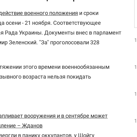
действие военного положения
и сроки
а осени - 21 ноября. Соответствующее
я Рада Украины. Документы внес в парламент
1
ир Зеленский. "За" проголосовали 328
ротяжении этого времени военнообязанным
1
ывного возраста нельзя покидать
1
апливает вооружения и в сентябре может
1
пление – Жданов
ергли в панику оккупантов, у Шойгу