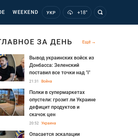
ОЕ
WEEKEND
+18°
УКР
ГЛАВНОЕ ЗА ДЕНЬ
Ещё
Вывод украинских войск из
Донбасса: Зеленский
поставил все точки над "i"
21:31
Война
Полки в супермаркетах
опустели: грозит ли Украине
дефицит продуктов и
скачок цен
20:52
Украина
Опасается эскалации