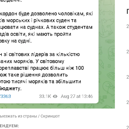
2
2
2
2
ыезжать из страны / Скриншот
ЕНДУЕМ:
2