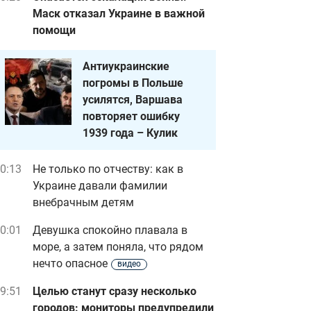
Маск отказал Украине в важной
помощи
Антиукраинские
погромы в Польше
усилятся, Варшава
повторяет ошибку
1939 года – Кулик
0:13
Не только по отчеству: как в
Украине давали фамилии
внебрачным детям
0:01
Девушка спокойно плавала в
море, а затем поняла, что рядом
нечто опасное
видео
9:51
Целью станут сразу несколько
городов: мониторы предупредили