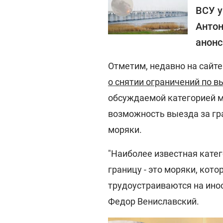
ВСУ у
Антон
анонс
Отметим, недавно на сайт
о снятии ограничений по в
обсуждаемой категорией 
возможность выезда за гр
моряки.
"Наиболее известная катег
границу - это моряки, кот
трудоустраиваются на инос
Федор Вениславский.