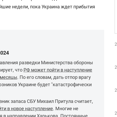
айшие недели, пока Украина ждет прибытия
2
2024
равления разведки Министерства обороны
2
ирует, что
РФ может пойти в наступление
 месяцы
. По его словам, дать отпор врагу
юзников Украине будет "катастрофически
2
вник запаса СБУ Михаил Притула считает,
ти в новое наступление
. Многие не
2
 в направлении Харькова. Постоянные