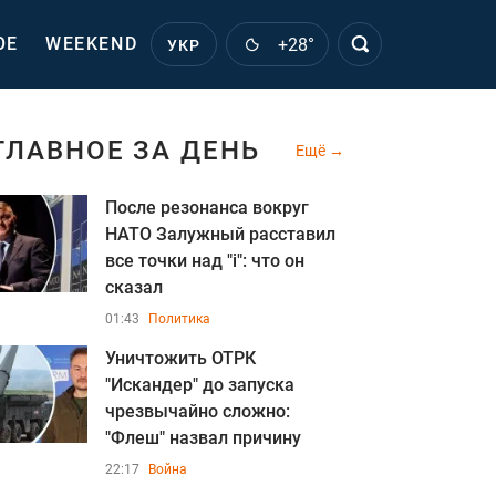
ОЕ
WEEKEND
+28°
УКР
ГЛАВНОЕ ЗА ДЕНЬ
Ещё
После резонанса вокруг
НАТО Залужный расставил
все точки над "i": что он
сказал
01:43
Политика
Уничтожить ОТРК
"Искандер" до запуска
чрезвычайно сложно:
"Флеш" назвал причину
22:17
Война