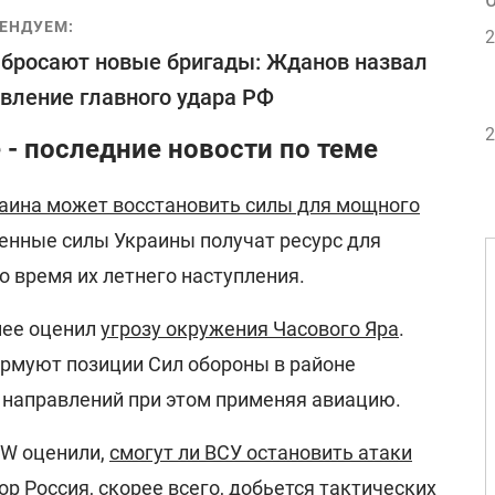
ЕНДУЕМ:
2
 бросают новые бригады: Жданов назвал
вление главного удара РФ
2
 - последние новости по теме
аина может восстановить силы для мощного
енные силы Украины получат ресурс для
 время их летнего наступления.
нее оценил
угрозу окружения Часового Яра
.
рмуют позиции Сил обороны в районе
х направлений при этом применяя авиацию.
SW оценили,
смогут ли ВСУ остановить атаки
ор Россия, скорее всего, добьется тактических