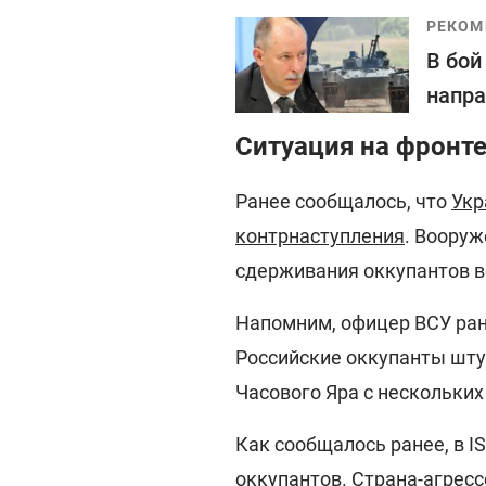
РЕКОМ
В бой
напра
Ситуация на фронте
Ранее сообщалось, что
Укр
контрнаступления
. Вооруж
сдерживания оккупантов во
Напомним, офицер ВСУ ра
Российские оккупанты шту
Часового Яра с нескольки
Как сообщалось ранее, в I
оккупантов
. Страна-агресс