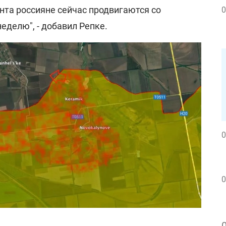
нта россияне сейчас продвигаются со
0
неделю", - добавил Репке.
0
0