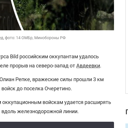
ед, фото: 14 ОМБр, Минобороны РФ
рса Bild российским оккупантам удалось
еле прорыв на северо-запад от
Авдеевки
.
Юлиан Репке, вражеские силы прошли 3 км
 войск до поселка Очеретино.
м оккупационным войскам удается расширять
 вдоль железнодорожной линии.