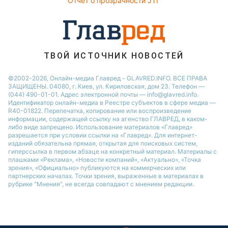
Отчет о прозрачности JTI
Новости Житомира
Новости Запорожья
Новости Одессы
ТВОЙ ИСТОЧНИК НОВОСТЕЙ
©2002-2026, Онлайн-медиа Главред - GLAVRED.INFO. ВСЕ ПРАВА
ЗАЩИЩЕНЫ. 04080, г. Киев, ул. Кириловская, дом 23. Телефон —
(044) 490-01-01. Адрес электронной почты — info@glavred.info.
Идентификатор онлайн-медиа в Реестре cубъектов в сфере медиа —
R40-01822.
Перепечатка, копирование или воспроизведение
информации, содержащей ссылку на агенство ГЛАВРЕД, в каком-
либо виде запрещено. Использование материалов «Главред»
разрешается при условии ссылки на «Главред». Для интернет-
изданий обязательна прямая, открытая для поисковых систем,
гиперссылка в первом абзаце на конкретный материал. Материалы с
плашками «Реклама», «Новости компаний», «Актуально», «Точка
зрения», «Официально» публикуются на коммерческих или
партнерских началах. Точки зрения, выраженные в материалах в
рубрике "Мнения", не всегда совпадают с мнением редакции.