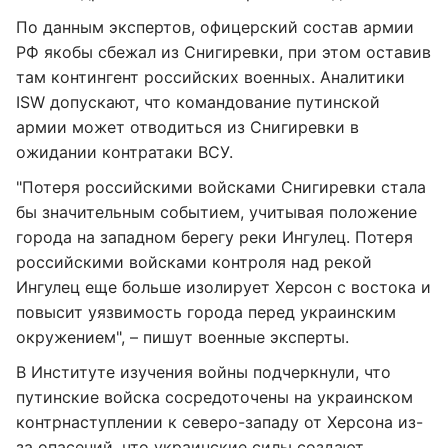
По данным экспертов, офицерский состав армии
РФ якобы сбежал из Снигиревки, при этом оставив
там контингент российских военных. Аналитики
ISW допускают, что командование путинской
армии может отводиться из Снигиревки в
ожидании контратаки ВСУ.
"Потеря российскими войсками Снигиревки стала
бы значительным событием, учитывая положение
города на западном берегу реки Ингулец. Потеря
российскими войсками контроля над рекой
Ингулец еще больше изолирует Херсон с востока и
повысит уязвимость города перед украинским
окружением", – пишут военные эксперты.
В Институте изучения войны подчеркнули, что
путинские войска сосредоточены на украинском
контрнаступлении к северо-западу от Херсона из-
за опасений, что украинские силы создают