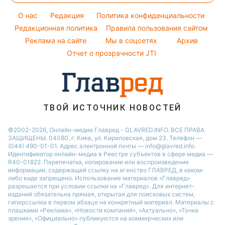
Новости Сум
Уборка
Тарифы
Ольга Сумская
O нас
Редакция
Политика конфиденциальности
Авто
Курс валют
Редакционная политика
Филипп Киркоров
Правила пользования сайтом
Реклама на сайте
Мы в соцсетях
Архив
Елена Зеленская
Отчет о прозрачности JTI
Ани Лорак
Кейт Миддлтон
Алла Пугачева
ТВОЙ ИСТОЧНИК НОВОСТЕЙ
©2002-2026, Онлайн-медиа Главред - GLAVRED.INFO. ВСЕ ПРАВА
ЗАЩИЩЕНЫ. 04080, г. Киев, ул. Кириловская, дом 23. Телефон —
(044) 490-01-01. Адрес электронной почты — info@glavred.info.
Идентификатор онлайн-медиа в Реестре cубъектов в сфере медиа —
R40-01822.
Перепечатка, копирование или воспроизведение
информации, содержащей ссылку на агенство ГЛАВРЕД, в каком-
либо виде запрещено. Использование материалов «Главред»
разрешается при условии ссылки на «Главред». Для интернет-
изданий обязательна прямая, открытая для поисковых систем,
гиперссылка в первом абзаце на конкретный материал. Материалы с
плашками «Реклама», «Новости компаний», «Актуально», «Точка
зрения», «Официально» публикуются на коммерческих или