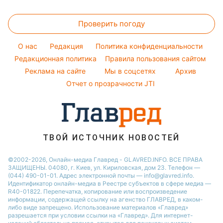
Магнитные бури
Напитки
Ольга Сумская
Все о сале
Народные приметы
Новости Одессы
Погода на сегодня
Праздничное меню
Проверить погоду
Стирка
Все о шоу-бизнесе
Новости Харькова
Погода на завтра
Уборка
O нас
Редакция
Политика конфиденциальности
Пылевая буря
Комнатные растения
Редакционная политика
Правила пользования сайтом
Реклама на сайте
Мы в соцсетях
Архив
Авто
Отчет о прозрачности JTI
ТВОЙ ИСТОЧНИК НОВОСТЕЙ
©2002-2026, Онлайн-медиа Главред - GLAVRED.INFO. ВСЕ ПРАВА
ЗАЩИЩЕНЫ. 04080, г. Киев, ул. Кириловская, дом 23. Телефон —
(044) 490-01-01. Адрес электронной почты — info@glavred.info.
Идентификатор онлайн-медиа в Реестре cубъектов в сфере медиа —
R40-01822.
Перепечатка, копирование или воспроизведение
информации, содержащей ссылку на агенство ГЛАВРЕД, в каком-
либо виде запрещено. Использование материалов «Главред»
разрешается при условии ссылки на «Главред». Для интернет-